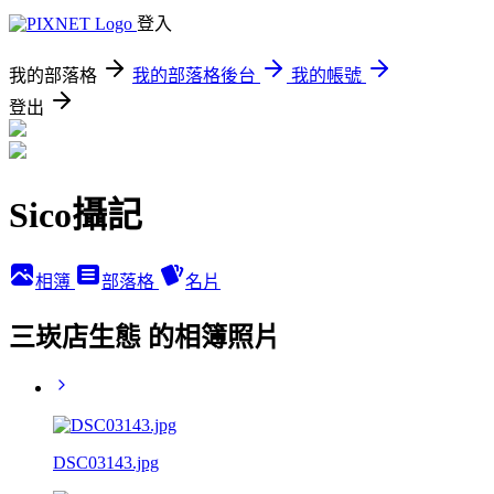
登入
我的部落格
我的部落格後台
我的帳號
登出
Sico攝記
相簿
部落格
名片
三崁店生態 的相簿照片
DSC03143.jpg